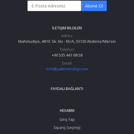
Abone Ol
İLETIŞIM BILGILERI
Adres:
Mahmudiye, 4810. Sk. No : 65/A, 33130 Akdeniz/Mersin
Telefon:
+90 535 441 68 58
Email:
info@yattmetroloji.com
FAYDALI BAĞLANTI
HESABIM
Giriş Yap
Sipariş Geçmişi