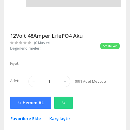
12Volt 48Amper LifePO4 Akü
(0 Musteri
Stokta Var
Degerlendirmeleri)
Fiyat:
Adet:
(
991
Adet Mevcut)
Hemen AL
Favorilere Ekle
Karşılaştır