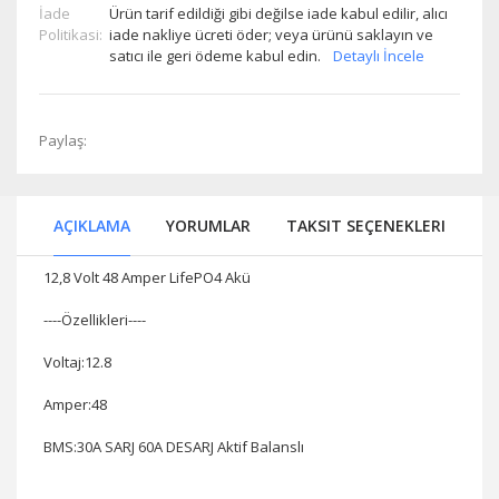
İade
Ürün tarif edildiği gibi değilse iade kabul edilir, alıcı
Politikasi:
iade nakliye ücreti öder; veya ürünü saklayın ve
satıcı ile geri ödeme kabul edin.
Detaylı İncele
Paylaş:
AÇIKLAMA
YORUMLAR
TAKSIT SEÇENEKLERI
12,8 Volt 48 Amper LifePO4 Akü
----Özellikleri----
Voltaj:12.8
Amper:48
BMS:30A SARJ 60A DESARJ Aktif Balanslı